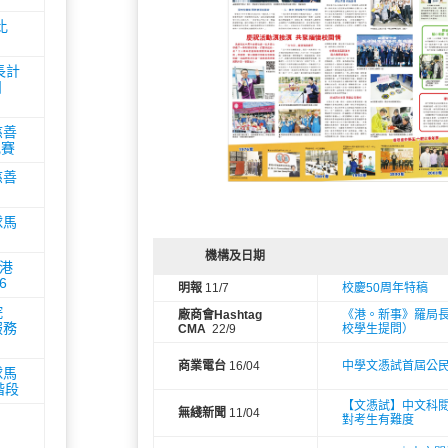
比
成長計
日
慈善
比賽
慈善
球馬
機構及日期
全港
6
明報
11/7
校慶50周年特稿
院
廠商會Hashtag
《港。新事》羅局
服務
CMA
22/9
校學生提問）
商業電台
16/04
中學文憑試首屆公
球馬
階段
【文憑試】中文科閱
無綫新聞
11/04
對考生有難度