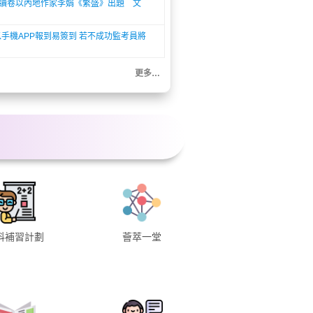
文閱讀卷以內地作家李娟《繁盛》出題 文
手機APP報到易簽到 若不成功監考員將
更多…
科補習計劃
薈萃一堂