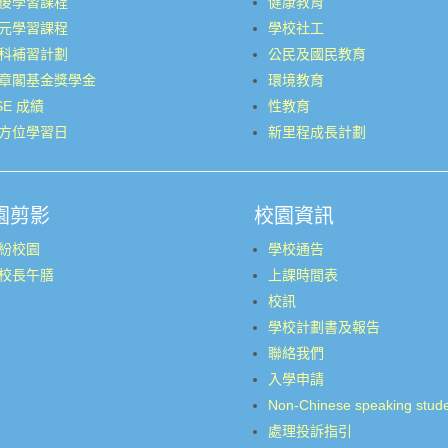
後學習課程
健康教育
元學習課程
學校社工
科補習計劃
公民及國民教育
章閣基金獎學金
環境教育
SE 成績
性教育
方位學習日
新里程成長計劃
園剪影
校園資訊
紛校園
學校通告
校長午膳
上課時間表
校訊
學校計劃書及報告
聯絡我們
入學申請
Non-Chinese speaking stud
處理投訴指引