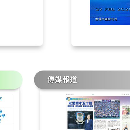
傳媒報道
察
第
中學
賽