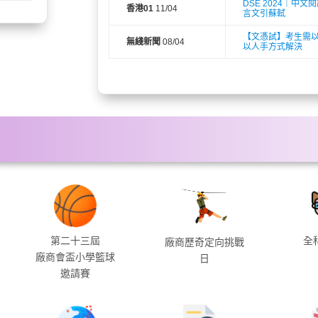
DSE 2024｜中
香港01
11/04
言文引蘇軾
【文憑試】考生需以
無綫新聞
08/04
以人手方式解決
第二十三屆
全
廠商歷奇定向挑戰
廠商會盃小學籃球
日
邀請賽