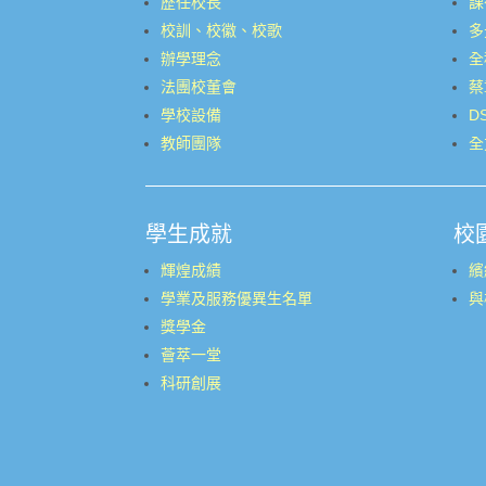
歷任校長
課
校訓、校徽、校歌
多
辦學理念
全
法團校董會
蔡
學校設備
D
教師團隊
全
學生成就
校
輝煌成績
繽
學業及服務優異生名單
與
獎學金
薈萃一堂
科研創展