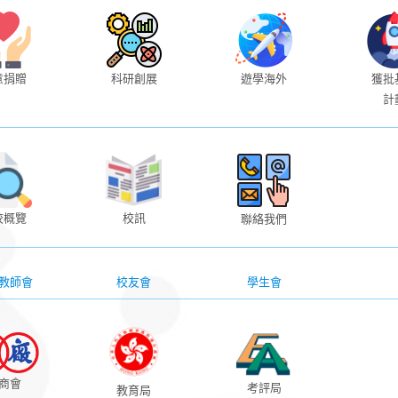
意捐贈
科研創展
遊學海外
獲批
計
校概覽
校訊
聯絡我們
教師會
校友會
學生會
商會
考評局
教育局