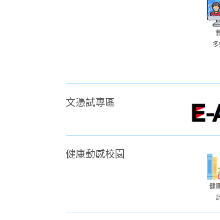
多
文憑試專區
健康動感校園
健