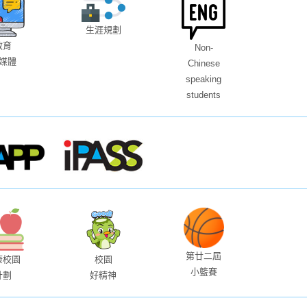
生涯規劃
教育
Non-
媒體
Chinese
speaking
students
第廿二屆
康校園
校園
小籃賽
計劃
好精神