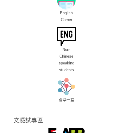
English
Corner
Non-
Chinese
speaking
students
薈萃一堂
文憑試專區