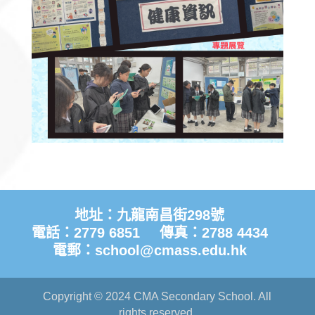
地址：九龍南昌街298號
電話：2779 6851
傳真：2788 4434
電郵：
school@cmass.edu.hk
Copyright © 2024 CMA Secondary School. All
rights reserved.